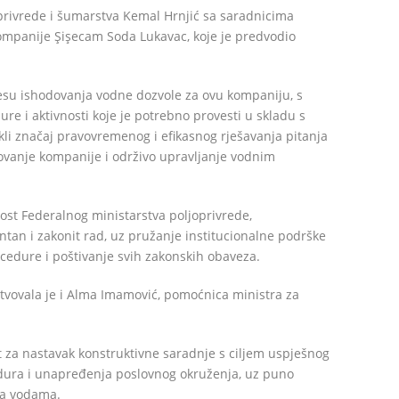
oprivrede i šumarstva Kemal Hrnjić sa saradnicima
ompanije Şişecam Soda Lukavac, koje je predvodio
esu ishodovanja vodne dozvole za ovu kompaniju, s
 i aktivnosti koje je potrebno provesti u skladu s
kli značaj pravovremenog i efikasnog rješavanja pitanja
ovanje kompanije i održivo upravljanje vodnim
nost Federalnog ministarstva poljoprivrede,
tan i zakonit rad, uz pružanje institucionalne podrške
ocedure i poštivanje svih zakonskih obaveza.
vovala je i Alma Imamović, pomoćnica ministra za
t za nastavak konstruktivne saradnje s ciljem uspješnog
dura i unapređenja poslovnog okruženja, uz puno
nja vodama.