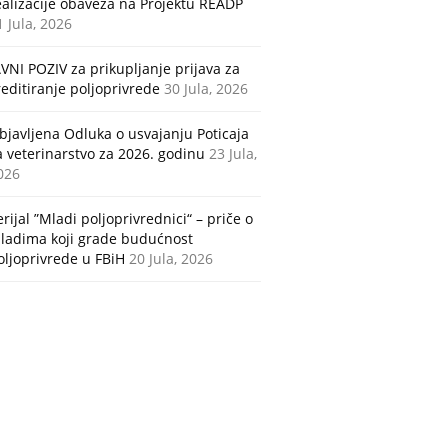
ealizacije obaveza na Projektu READP
1 Jula, 2026
AVNI POZIV za prikupljanje prijava za
reditiranje poljoprivrede
30 Jula, 2026
bjavljena Odluka o usvajanju Poticaja
a veterinarstvo za 2026. godinu
23 Jula,
026
erijal ”Mladi poljoprivrednici“ – priče o
ladima koji grade budućnost
oljoprivrede u FBiH
20 Jula, 2026