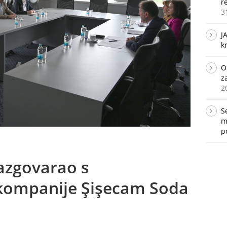
r
3
J
k
O
z
2
S
m
p
razgovarao s
kompanije Şişecam Soda