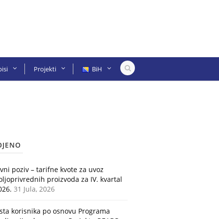
isi
Projekti
BiH
OJENO
avni poziv – tarifne kvote za uvoz
oljoprivrednih proizvoda za IV. kvartal
026.
31 Jula, 2026
ista korisnika po osnovu Programa