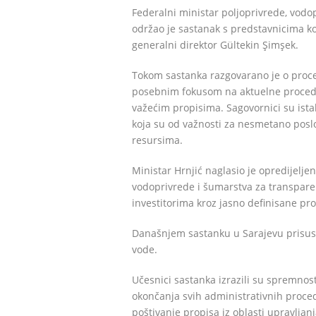
Federalni ministar poljoprivrede, vod
održao je sastanak s predstavnicima k
generalni direktor Gültekin Şimşek.
Tokom sastanka razgovarano je o proc
posebnim fokusom na aktuelne procedure
važećim propisima. Sagovornici su ista
koja su od važnosti za nesmetano posl
resursima.
Ministar Hrnjić naglasio je opredijelje
vodoprivrede i šumarstva za transparen
investitorima kroz jasno definisane pr
Današnjem sastanku u Sarajevu prisust
vode.
Učesnici sastanka izrazili su spremnos
okončanja svih administrativnih proce
poštivanje propisa iz oblasti upravlja