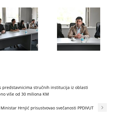
 predstavnicima stručnih institucija iz oblasti
bno više od 30 miliona KM
Ministar Hrnjić prisustvovao svečanosti PPDIVUT