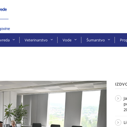
ivreda
Veterinarstvo
Vode
Šumarstvo
Prop
IZDV
J
p
2
L