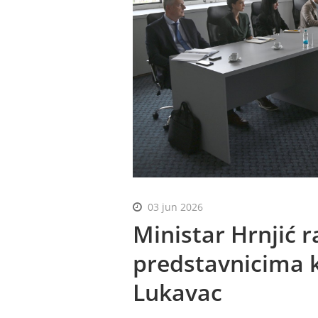
03 jun 2026
Ministar Hrnjić 
predstavnicima 
Lukavac