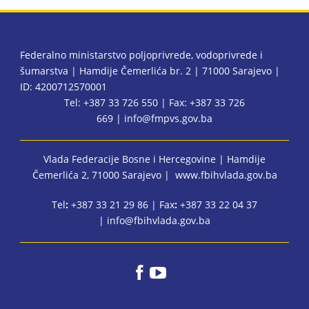
Federalno ministarstvo poljoprivrede, vodoprivrede i
šumarstva | Hamdije Čemerlića br. 2 | 71000 Sarajevo |
ID: 4200712570001
Tel: +387 33 726 550 | Fax: +387 33 726
669 |
info@fmpvs.gov.ba
Vlada Federacije Bosne i Hercegovine
| Hamdije
Čemerlića 2, 71000 Sarajevo |
www.fbihvlada.gov.ba
Tel
:
+387 33 21 29 86 | Fax
:
+387 33 22 04 37
|
info@fbihvlada.gov.ba