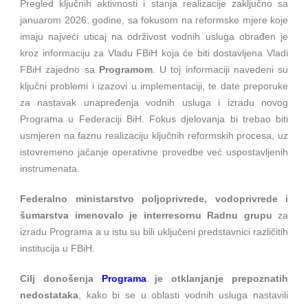
Pregled ključnih aktivnosti i stanja realizacije zaključno sa
januarom 2026. godine, sa fokusom na reformske mjere koje
imaju najveći uticaj na održivost vodnih usluga obrađen je
kroz informaciju za Vladu FBiH koja će biti dostavljena Vladi
FBiH zajedno sa
Programom
. U toj informaciji navedeni su
ključni problemi i izazovi u implementaciji, te date preporuke
za nastavak unapređenja vodnih usluga i izradu novog
Programa u Federaciji BiH. Fokus djelovanja bi trebao biti
usmjeren na faznu realizaciju ključnih reformskih procesa, uz
istovremeno jačanje operativne provedbe već uspostavljenih
instrumenata.
Federalno ministarstvo poljoprivrede, vodoprivrede i
šumarstva imenovalo je interresornu Radnu grupu
za
izradu Programa a u istu su bili uključeni predstavnici različitih
institucija u FBiH.
Cilj donošenja
Programa
je otklanjanje prepoznatih
nedostataka
, kako bi se u oblasti vodnih usluga nastavili