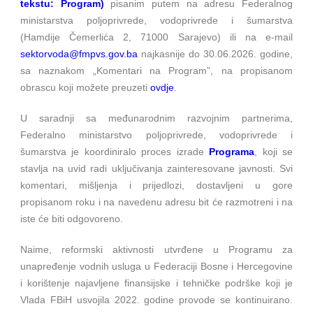
tekstu: Program)
pisanim putem na adresu Federalnog
ministarstva poljoprivrede, vodoprivrede i šumarstva
(Hamdije Čemerlića 2, 71000 Sarajevo) ili na e-mail
sektorvoda@fmpvs.gov.ba
najkasnije do 30.06.2026. godine,
sa naznakom „Komentari na Program”, na propisanom
obrascu koji možete preuzeti
ovdje
.
U saradnji sa međunarodnim razvojnim partnerima,
Federalno ministarstvo poljoprivrede, vodoprivrede i
šumarstva je koordiniralo proces izrade
Programa
, koji se
stavlja na uvid radi uključivanja zainteresovane javnosti. Svi
komentari, mišljenja i prijedlozi, dostavljeni u gore
propisanom roku i na navedenu adresu bit će razmotreni i na
iste će biti odgovoreno.
Naime, reformski aktivnosti utvrđene u Programu za
unapređenje vodnih usluga u Federaciji Bosne i Hercegovine
i korištenje najavljene finansijske i tehničke podrške koji je
Vlada FBiH usvojila 2022. godine provode se kontinuirano.