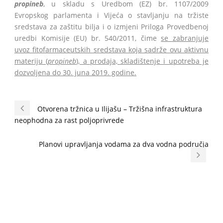
propineb
, u skladu s Uredbom (EZ) br. 1107/2009
Evropskog parlamenta i Vijeća o stavljanju na tržiste
sredstava za zaštitu bilja i o izmjeni Priloga Provedbenoj
uredbi Komisije (EU) br. 540/2011, čime
se zabranjuje
uvoz fitofarmaceutskih sredstava koja sadrže ovu aktivnu
materiju (
propineb
), a prodaja, skladištenje i upotreba je
dozvoljena do 30. juna 2019. godine.
Otvorena tržnica u Ilijašu – Tržišna infrastruktura
neophodna za rast poljoprivrede
Planovi upravljanja vodama za dva vodna područja