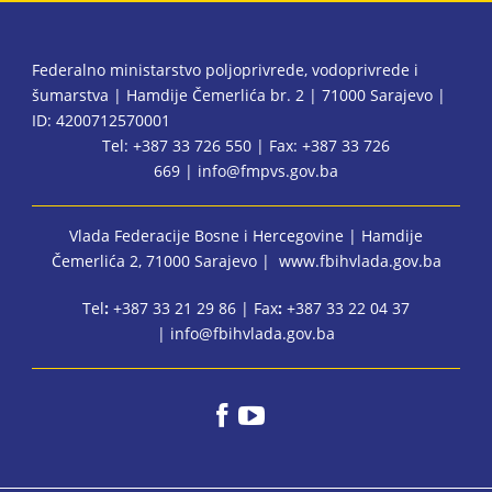
Federalno ministarstvo poljoprivrede, vodoprivrede i
šumarstva | Hamdije Čemerlića br. 2 | 71000 Sarajevo |
ID: 4200712570001
Tel: +387 33 726 550 | Fax: +387 33 726
669 |
info@fmpvs.gov.ba
Vlada Federacije Bosne i Hercegovine
| Hamdije
Čemerlića 2, 71000 Sarajevo |
www.fbihvlada.gov.ba
Tel
:
+387 33 21 29 86 | Fax
:
+387 33 22 04 37
|
info@fbihvlada.gov.ba