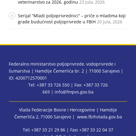
veterinarstvo za 2026. godinu
23 Jula, 2026
Serijal ”Mladi poljoprivrednici“ – priče o mladima koji
grade budućnost poljoprivrede u FBiH
20 Jula, 2026
Federalno ministarstvo poljoprivrede, vodoprivrede i
šumarstva | Hamdije Čemerlića br. 2 | 71000 Sarajevo |
ID: 4200712570001
Tel: +387 33 726 550 | Fax: +387 33 726
669 |
info@fmpvs.gov.ba
Vlada Federacije Bosne i Hercegovine
| Hamdije
Čemerlića 2, 71000 Sarajevo |
www.fbihvlada.gov.ba
Tel
:
+387 33 21 29 86 | Fax
:
+387 33 22 04 37