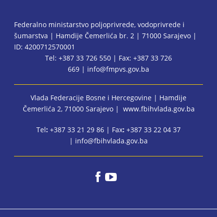
Federalno ministarstvo poljoprivrede, vodoprivrede i
šumarstva | Hamdije Čemerlića br. 2 | 71000 Sarajevo |
ID: 4200712570001
Tel: +387 33 726 550 | Fax: +387 33 726
669 |
info@fmpvs.gov.ba
Vlada Federacije Bosne i Hercegovine
| Hamdije
Čemerlića 2, 71000 Sarajevo |
www.fbihvlada.gov.ba
Tel
:
+387 33 21 29 86 | Fax
:
+387 33 22 04 37
|
info@fbihvlada.gov.ba