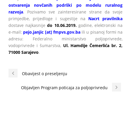
ostvarenja novčanih podrški po modelu ruralnog
razvoja
. Pozivamo sve zainteresirane strane da svoje
primjedbe, prijedloge i sugestije na
Nacrt pravilnika
dostave najkasnije
do 10.06.2019.
godine, elektronski na
e-mail:
pejo.janjic [at] fmpvs.gov.ba
ili u pisanoj formi na
adresu: Federalno ministarstvo poljoprivrede,
vodoprivrede i šumarstva,
Ul. Hamdije Čemerlića br. 2,
71000 Sarajevo
.
Obavijest o preseljenju
Objavljen Program poticaja za poljoprivredu