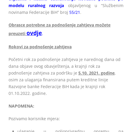
modelu ruralnog razvoja
objavljenog u “Službenim
novinama Federacije BiH” broj
55/21
.
Obrasce potrebne za podnošenje zahtjeva možete
ovdje
preuzeti
.
Rokovi za podnošenje zahtjeva
Početni rok za podnošenje zahtjeva je narednog dana od
dana objave ovog obavještenja, a krajnji rok za
podnošenje zahtjeva za podršku je
5.10. 2021. godine
,
osim za ulaganja finansirana putem kreditne linije
Razvojne banke Federacije BiH kada je krajnji rok
01.10.2022. godine.
NAPOMENA:
Pozivamo korisnike mjera:
ulaganje u poljoprivrednu opremu na