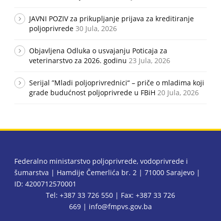
JAVNI POZIV za prikupljanje prijava za kreditiranje
poljoprivrede
30 Jula, 2026
Objavljena Odluka o usvajanju Poticaja za
veterinarstvo za 2026. godinu
23 Jula, 2026
Serijal ”Mladi poljoprivrednici“ – priče o mladima koji
grade budućnost poljoprivrede u FBiH
20 Jula, 2026
Federalno ministarstvo poljoprivrede, vodoprivrede i
šumarstva | Hamdije Čemerlića br. 2 | 71000 Sarajevo |
ID: 4200712570001
Tel: +387 33 726 550 | Fax: +387 33 726
669 |
info@fmpvs.gov.ba