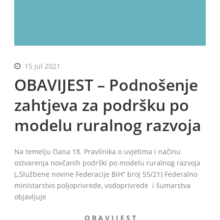
BiH
15 jul 2021
OBAVIJEST – Podnošenje
zahtjeva za podršku po
modelu ruralnog razvoja
Na temelju člana 18. Pravilnika o uvjetima i načinu
ostvarenja novčanih podrški po modelu ruralnog razvoja
(„Službene novine Federacije BiH“ broj 55/21) Federalno
ministarstvo poljoprivrede, vodoprivrede i šumarstva
objavljuje
O B A V I J E S T