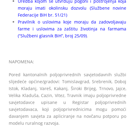
Uredba kojom se utvrđuju pogoni i postrojenja koja
moraju imati okolinsku dozvolu (Službene novine
Federacije BiH br. 51/21)
Pravilnik o uslovima koje moraju da zadovoljavaju
farme i uslovima za zaštitu životinja na farmama
(“Službeni glasnik BiH”, broj 25/09)
.
NAPOMENA:
Pored kantonalnih poljoprivrednih savjetodavnih službi
slijedeće općine/gradovi: Tomislavgrad, Srebrenik, Doboj
Istok, Kladanj, Vareš, Kakanj, Široki Brijeg, Trnovo, Jajce,
Velika Kladuša, Cazin, Vitez, Travnik imaju poljoprivredne
savjetodavce upisane u Registar poljoprivrednih
savjetodavaca, koji poljoprivrednicima mogu pomoći
davanjem savjeta za apliciranje na novčanu potporu po
modelu ruralnog razvoja.