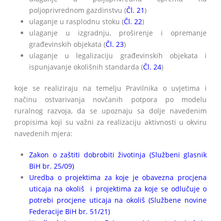
poljoprivrednom gazdinstvu (
Čl. 21
)
ulaganje u rasplodnu stoku (
Čl. 22
)
ulaganje u izgradnju, proširenje i opremanje
građevinskih objekata (
Čl. 23
)
ulaganje u legalizaciju građevinskih objekata i
ispunjavanje okolišnih standarda (
Čl. 24
)
koje se realiziraju na temelju Pravilnika o uvjetima i
načinu ostvarivanja novčanih potpora po modelu
ruralnog razvoja, da se upoznaju sa dolje navedenim
propisima koji su važni za realizaciju aktivnosti u okviru
navedenih mjera:
Zakon o zaštiti dobrobiti životinja (Službeni glasnik
BiH br. 25/09)
Uredba o projektima za koje je obavezna procjena
uticaja na okoliš i projektima za koje se odlučuje o
potrebi procjene uticaja na okoliš (Službene novine
Federacije BiH br. 51/21)