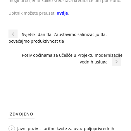
mogli procijeniti koliko sredstava kredita će biti potrebno.
Upitnik možete preuzeti
ovdje
.
Svjetski dan tla: Zaustavimo salinizaciju tla,
povećajmo produktivnost tla
Poziv općinama za učešće u Projektu modernizacije
vodnih usluga
IZDVOJENO
Javni poziv – tarifne kvote za uvoz poljoprivrednih