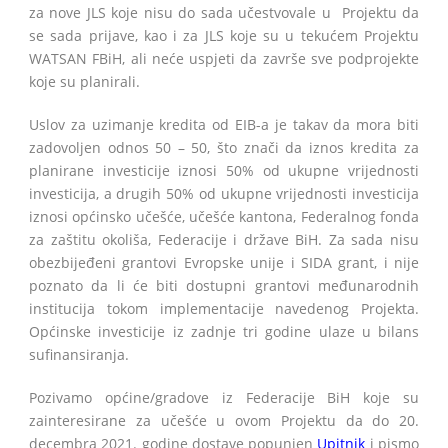
za nove JLS koje nisu do sada učestvovale u Projektu da
se sada prijave, kao i za JLS koje su u tekućem Projektu
WATSAN FBiH, ali neće uspjeti da završe sve podprojekte
koje su planirali.
Uslov za uzimanje kredita od EIB-a je takav da mora biti
zadovoljen odnos 50 – 50, što znači da iznos kredita za
planirane investicije iznosi 50% od ukupne vrijednosti
investicija, a drugih 50% od ukupne vrijednosti investicija
iznosi općinsko učešće, učešće kantona, Federalnog fonda
za zaštitu okoliša, Federacije i države BiH. Za sada nisu
obezbijeđeni grantovi Evropske unije i SIDA grant, i nije
poznato da li će biti dostupni grantovi međunarodnih
institucija tokom implementacije navedenog Projekta.
Općinske investicije iz zadnje tri godine ulaze u bilans
sufinansiranja.
Pozivamo općine/gradove iz Federacije BiH koje su
zainteresirane za učešće u ovom Projektu da do 20.
decembra 2021. godine dostave popunjen
Upitnik
i pismo