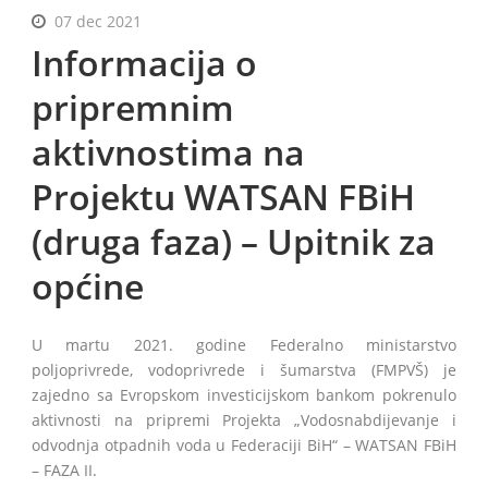
07 dec 2021
Informacija o
pripremnim
BiH
aktivnostima na
Projektu WATSAN FBiH
(druga faza) – Upitnik za
općine
U martu 2021. godine Federalno ministarstvo
poljoprivrede, vodoprivrede i šumarstva (FMPVŠ) je
zajedno sa Evropskom investicijskom bankom pokrenulo
aktivnosti na pripremi Projekta „Vodosnabdijevanje i
odvodnja otpadnih voda u Federaciji BiH“ – WATSAN FBiH
– FAZA II.