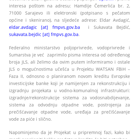
interesa poštom na adresu: Hamdije Čemerlića br. 2,
71000 Sarajevo ili elektronski (potpisano s pečatom
općine i skenirano), na sljedeće adrese: Eldar Avdagić,
eldar.avdagic [at] fmpvs.gov.ba
i Sukavata Bejdić,
sukavata.bejdic [at] fmpvs.gov.ba
.
Federalno ministarstvo poljoprivrede, vodoprivrede i
šumarstva je već zaprimilo pisma interesa od određenog
broja JLS, ali želimo da ovim putem informiramo i ostale
JLS o mogućnostima učešća u Projektu WATSAN FBiH –
Faza II, odnosno o planiranom novom kreditu Evropske
investicijske banke koji je namijenjen za rekonstrukciju i
izgradnju projekata u vodno-komunalnoj infrastrukturi:
izgradnje/rekonstrukcije sistema za vodosnabdijevanje,
sistema za odvodnju otpadne vode, postrojenja za
prečišćavanje otpadne vode, uređaja za prečišćavanje
vode za piće i slično.
Napominjemo da je Projekat u pripremnoj fazi, kako bi