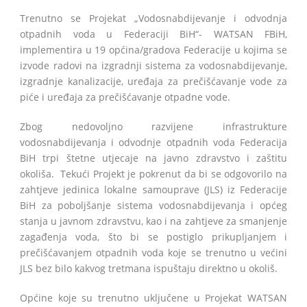
Trenutno se Projekat „Vodosnabdijevanje i odvodnja
otpadnih voda u Federaciji BiH“- WATSAN FBiH,
implementira u 19 općina/gradova Federacije u kojima se
izvode radovi na izgradnji sistema za vodosnabdijevanje,
izgradnje kanalizacije, uređaja za prečišćavanje vode za
piće i uređaja za prečišćavanje otpadne vode.
Zbog nedovoljno razvijene infrastrukture
vodosnabdijevanja i odvodnje otpadnih voda Federacija
BiH trpi štetne utjecaje na javno zdravstvo i zaštitu
okoliša. Tekući Projekt je pokrenut da bi se odgovorilo na
zahtjeve jedinica lokalne samouprave (JLS) iz Federacije
BiH za poboljšanje sistema vodosnabdijevanja i općeg
stanja u javnom zdravstvu, kao i na zahtjeve za smanjenje
zagađenja voda, što bi se postiglo prikupljanjem i
prečišćavanjem otpadnih voda koje se trenutno u većini
JLS bez bilo kakvog tretmana ispuštaju direktno u okoliš.
Općine koje su trenutno uključene u Projekat WATSAN