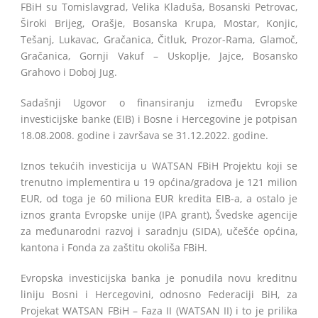
FBiH su Tomislavgrad, Velika Kladuša, Bosanski Petrovac,
Široki Brijeg, Orašje, Bosanska Krupa, Mostar, Konjic,
Tešanj, Lukavac, Gračanica, Čitluk, Prozor-Rama, Glamoč,
Gračanica, Gornji Vakuf – Uskoplje, Jajce, Bosansko
Grahovo i Doboj Jug.
Sadašnji Ugovor o finansiranju između Evropske
investicijske banke (EIB) i Bosne i Hercegovine je potpisan
18.08.2008. godine i završava se 31.12.2022. godine.
Iznos tekućih investicija u WATSAN FBiH Projektu koji se
trenutno implementira u 19 općina/gradova je 121 milion
EUR, od toga je 60 miliona EUR kredita EIB-a, a ostalo je
iznos granta Evropske unije (IPA grant), Švedske agencije
za međunarodni razvoj i saradnju (SIDA), učešće općina,
kantona i Fonda za zaštitu okoliša FBiH.
Evropska investicijska banka je ponudila novu kreditnu
liniju Bosni i Hercegovini, odnosno Federaciji BiH, za
Projekat WATSAN FBiH – Faza II (WATSAN II) i to je prilika