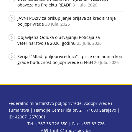
obaveza na Projektu READP
31 Jula, 2026
JAVNI POZIV za prikupljanje prijava za kreditiranje
poljoprivrede
30 Jula, 2026
Objavljena Odluka o usvajanju Poticaja za
veterinarstvo za 2026. godinu
23 Jula, 2026
Serijal ”Mladi poljoprivrednici“ – priče o mladima koji
grade budućnost poljoprivrede u FBiH
20 Jula, 2026
Federalno ministarstvo poljoprivrede, vodoprivrede i
šumarstva | Hamdije Čemerlića br. 2 | 71000 Sarajevo |
ID: 4200712570001
Tel: +387 33 726 550 | Fax: +387 33 726
669 |
info@fmpvs.gov.ba