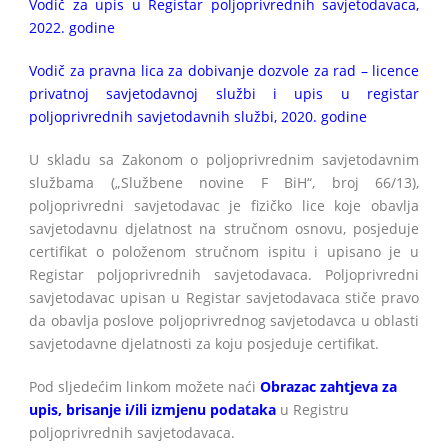
Vodič za upis u Registar poljoprivrednih savjetodavaca,
2022. godine
Vodič za pravna lica za dobivanje dozvole za rad – licence
privatnoj savjetodavnoj službi i upis u registar
poljoprivrednih savjetodavnih službi, 2020. godine
U skladu sa Zakonom o poljoprivrednim savjetodavnim
službama („Službene novine F BiH“, broj 66/13),
poljoprivredni savjetodavac je fizičko lice koje obavlja
savjetodavnu djelatnost na stručnom osnovu, posjeduje
certifikat o položenom stručnom ispitu i upisano je u
Registar poljoprivrednih savjetodavaca. Poljoprivredni
savjetodavac upisan u Registar savjetodavaca stiče pravo
da obavlja poslove poljoprivrednog savjetodavca u oblasti
savjetodavne djelatnosti za koju posjeduje certifikat.
Pod sljedećim linkom možete naći
Obrazac zahtjeva za
upis, brisanje i/ili izmjenu podataka
u Registru
poljoprivrednih savjetodavaca.