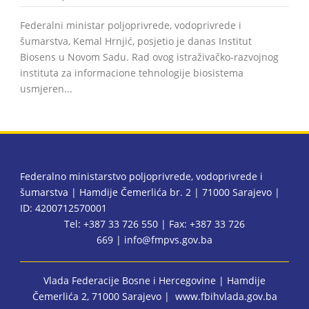
Federalni ministar poljoprivrede, vodoprivrede i
šumarstva, Kemal Hrnjić, posjetio je danas Institut
Biosens u Novom Sadu. Rad ovog istraživačko-razvojnog
instituta za informacione tehnologije biosistema
usmjeren...
Federalno ministarstvo poljoprivrede, vodoprivrede i
šumarstva | Hamdije Čemerlića br. 2 | 71000 Sarajevo |
ID: 4200712570001
Tel: +387 33 726 550 | Fax: +387 33 726
669 |
info@fmpvs.gov.ba
Vlada Federacije Bosne i Hercegovine
| Hamdije
Čemerlića 2, 71000 Sarajevo |
www.fbihvlada.gov.ba