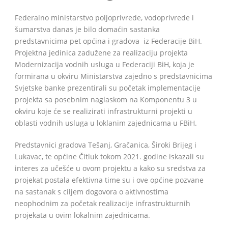
Federalno ministarstvo poljoprivrede, vodoprivrede i
šumarstva danas je bilo domaćin sastanka
predstavnicima pet općina i gradova iz Federacije BiH.
Projektna jedinica zadužene za realizaciju projekta
Modernizacija vodnih usluga u Federaciji BiH, koja je
formirana u okviru Ministarstva zajedno s predstavnicima
Svjetske banke prezentirali su početak implementacije
projekta sa posebnim naglaskom na Komponentu 3 u
okviru koje će se realizirati infrastrukturni projekti u
oblasti vodnih usluga u loklanim zajednicama u FBiH.
Predstavnici gradova Tešanj, Gračanica, Široki Brijeg i
Lukavac, te općine Čitluk tokom 2021. godine iskazali su
interes za učešće u ovom projektu a kako su sredstva za
projekat postala efektivna time su i ove općine pozvane
na sastanak s ciljem dogovora o aktivnostima
neophodnim za početak realizacije infrastrukturnih
projekata u ovim lokalnim zajednicama.