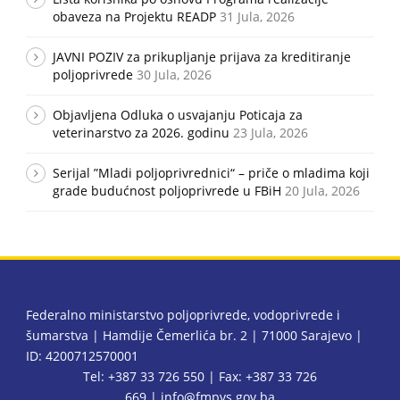
obaveza na Projektu READP
31 Jula, 2026
JAVNI POZIV za prikupljanje prijava za kreditiranje
poljoprivrede
30 Jula, 2026
Objavljena Odluka o usvajanju Poticaja za
veterinarstvo za 2026. godinu
23 Jula, 2026
Serijal ”Mladi poljoprivrednici“ – priče o mladima koji
grade budućnost poljoprivrede u FBiH
20 Jula, 2026
Federalno ministarstvo poljoprivrede, vodoprivrede i
šumarstva | Hamdije Čemerlića br. 2 | 71000 Sarajevo |
ID: 4200712570001
Tel: +387 33 726 550 | Fax: +387 33 726
669 |
info@fmpvs.gov.ba