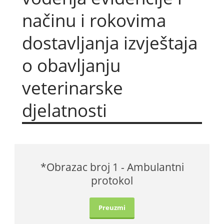
načinu i rokovima
dostavljanja izvještaja
BiH
o obavljanju
veterinarske
djelatnosti
*Obrazac broj 1 - Ambulantni
protokol
Preuzmi