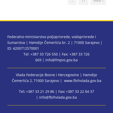
…
11
Next ›
Federalno ministarstvo poljoprivrede, vodoprivrede i
šumarstva | Hamdije Čemerlića br. 2 | 71000 Sarajevo |
ID: 4200712570001
Tel: +387 33 726 550 | Fax: +387 33 726
669 |
info@fmpvs.gov.ba
Vlada Federacije Bosne i Hercegovine
| Hamdije
Čemerlića 2, 71000 Sarajevo |
www.fbihvlada.gov.ba
Tel
:
+387 33 21 29 86 | Fax
:
+387 33 22 04 37
|
info@fbihvlada.gov.ba