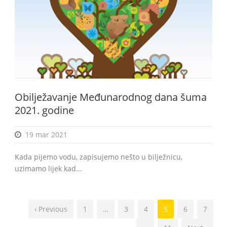
Obilježavanje Međunarodnog dana šuma
2021. godine
19 mar 2021
Kada pijemo vodu, zapisujemo nešto u bilježnicu,
uzimamo lijek kad...
‹ Previous
1
…
3
4
5
6
7