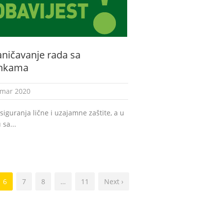
ničavanje rada sa
ankama
 mar 2020
siguranja lične i uzajamne zaštite, a u
 sa...
6
7
8
…
11
Next ›