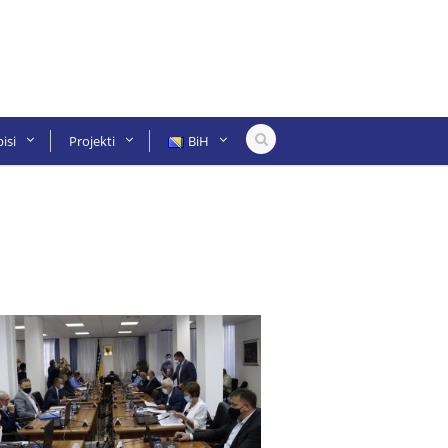
isi
Projekti
BiH