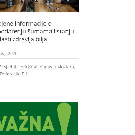
jene informacije o
odarenju šumama i stanju
asti zdravlja bilja
 avg 2020
. sjednici održanoj danas u Mostaru,
Federacije BiH...