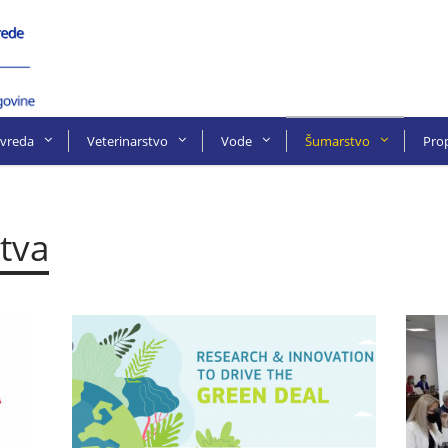
ivreda
Veterinarstvo
Vode
Šumarstvo
Prop
stva