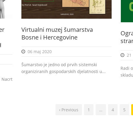
er
Virtualni muzej šumarstva
Ogra
Bosne i Hercegovine
str
H
06 maj 2020
21
Šumarstvo je jedno od prvih sistemski
Radi o
organiziranih gospodarskih djelatnosti u...
skladu
e Nacrt
‹ Previous
1
…
4
5