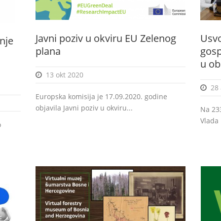
Javni poziv u okviru EU Zelenog
Usvo
nje
plana
gosp
u obl
13 okt 2020
28
Europska komisija je 17.09.2020. godine
objavila Javni poziv u okviru...
Na 233
Vlada 
o