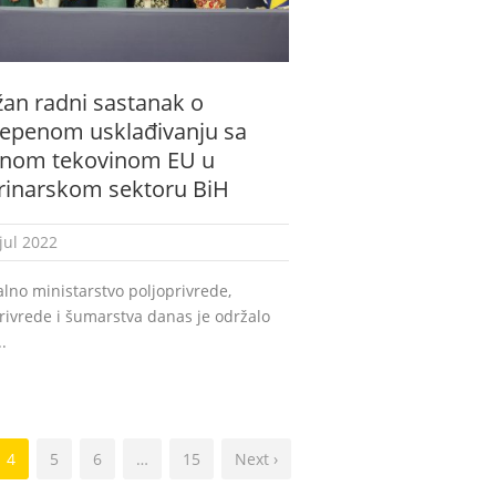
an radni sastanak o
epenom usklađivanju sa
vnom tekovinom EU u
rinarskom sektoru BiH
jul 2022
lno ministarstvo poljoprivrede,
ivrede i šumarstva danas je održalo
.
4
5
6
…
15
Next ›