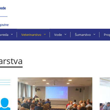
ivreda
Veterinarstvo
Vode
Šumarstvo
Prop
narstva