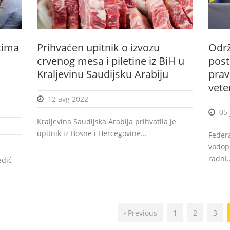
tima
Prihvaćen upitnik o izvozu
Održ
crvenog mesa i piletine iz BiH u
post
Kraljevinu Saudijsku Arabiju
pra
vete
12 avg 2022
05 
Kraljevina Saudijska Arabija prihvatila je
upitnik iz Bosne i Hercegovine...
Federa
vodopr
radni..
edić
‹ Previous
1
2
3