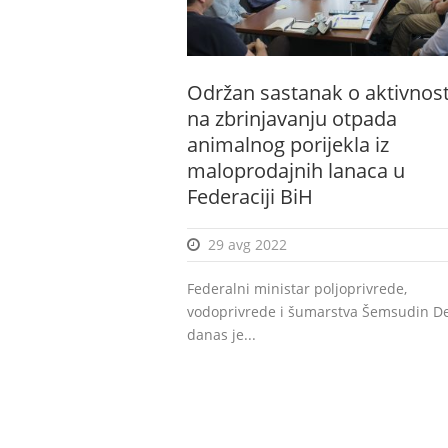
Održan sastanak o aktivnos
na zbrinjavanju otpada
animalnog porijekla iz
maloprodajnih lanaca u
Federaciji BiH
29 avg 2022
Federalni ministar poljoprivrede,
vodoprivrede i šumarstva Šemsudin D
danas je...