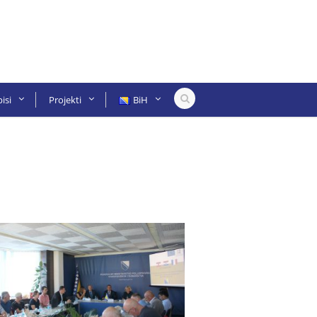
isi
Projekti
BiH