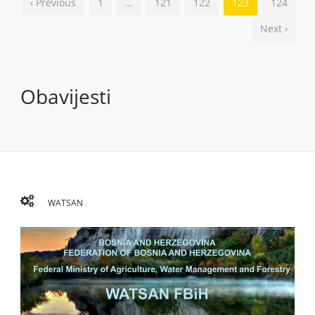
‹ Previous
1
…
121
122
123
124
Next ›
Obavijesti
WATSAN