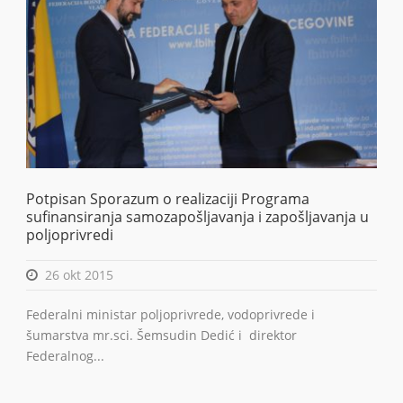
Potpisan Sporazum o realizaciji Programa
sufinansiranja samozapošljavanja i zapošljavanja u
poljoprivredi
26 okt 2015
Federalni ministar poljoprivrede, vodoprivrede i
šumarstva mr.sci. Šemsudin Dedić i direktor
Federalnog...