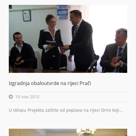
BiH
Izgradnja obaloutvrde na rijeci Prači
10 nov 2015
U sklopu Projekta zaštite od poplava na rijeci Drini koji...