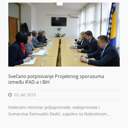
Svečano potpisivanje Projektnog sporazuma
između IFAD-a i BiH
02 okt 2015
Federalni ministar poljoprivrede, vodoprivrede i
šumarstva Šemsudin Dedić, zajedno sa federalnom...