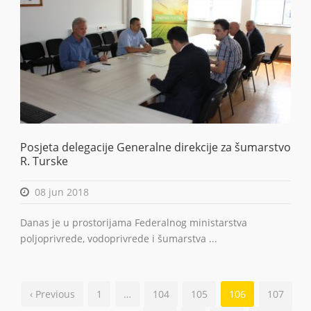
Posjeta delegacije Generalne direkcije za šumarstvo
R. Turske
08 jun 2018
Danas je u prostorijama Federalnog ministarstva
poljoprivrede, vodoprivrede i šumarstva ...
‹ Previous
1
…
104
105
106
107