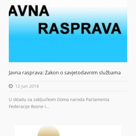
Javna rasprava: Zakon o savjetodavnim službama
12 jun 2018
U skladu sa zaključkom Doma naroda Parlamenta
Federacije Bosne i...