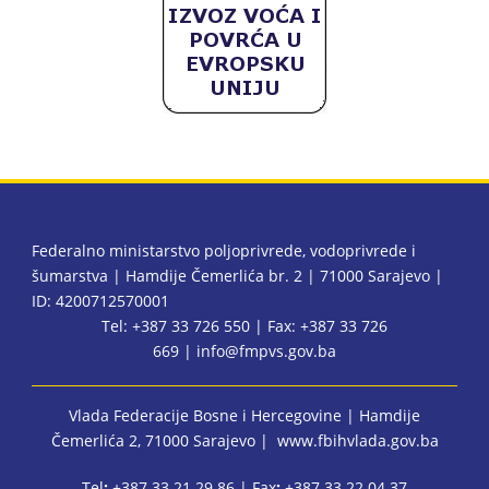
Federalno ministarstvo poljoprivrede, vodoprivrede i
šumarstva | Hamdije Čemerlića br. 2 | 71000 Sarajevo |
ID: 4200712570001
Tel: +387 33 726 550 | Fax: +387 33 726
669 |
info@fmpvs.gov.ba
Vlada Federacije Bosne i Hercegovine
| Hamdije
Čemerlića 2, 71000 Sarajevo |
www.fbihvlada.gov.ba
Tel
:
+387 33 21 29 86 | Fax
:
+387 33 22 04 37