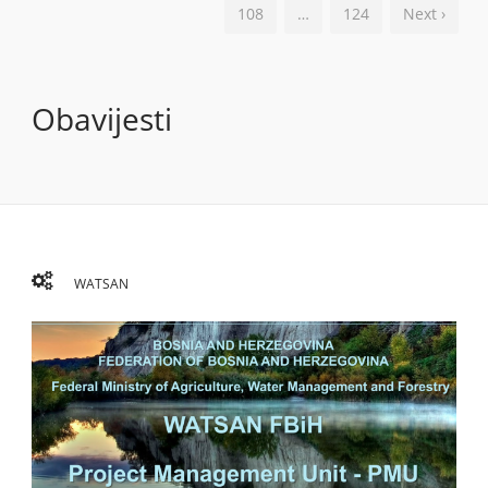
108
…
124
Next ›
Obavijesti
WATSAN