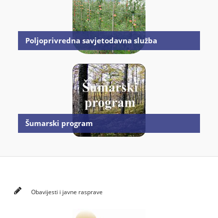
Poljoprivredna savjetodavna služba
Šumarski program
Obavijesti i javne rasprave