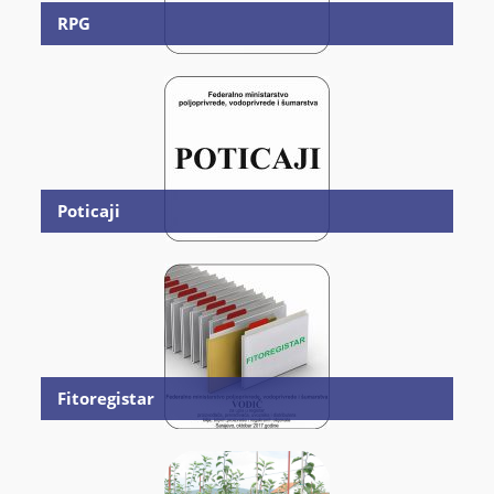
RPG
Poticaji
Fitoregistar