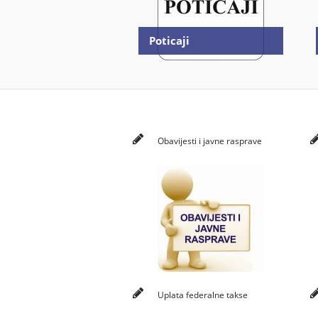
Poticaji
Obavijesti i javne rasprave
Uplata federalne takse