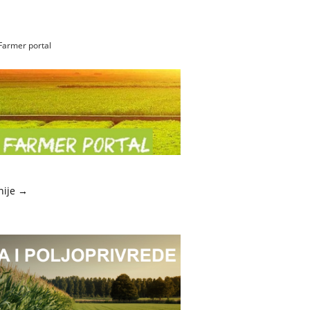
Farmer portal
nije →