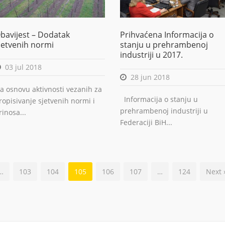
bavijest – Dodatak
Prihvaćena Informacija o
jetvenih normi
stanju u prehrambenoj
industriji u 2017.
03 jul 2018
28 jun 2018
a osnovu aktivnosti vezanih za
Informacija o stanju u
ropisivanje sjetvenih normi i
prehrambenoj industriji u
rinosa...
Federaciji BiH...
…
103
104
105
106
107
…
124
Next 