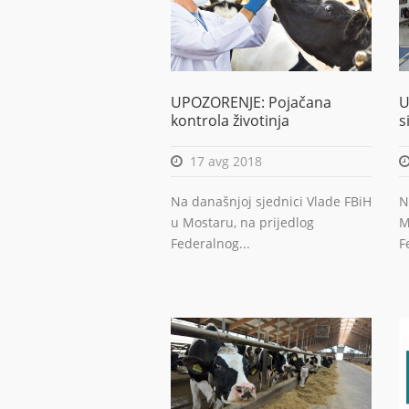
UPOZORENJE: Pojačana
U
kontrola životinja
s
17 avg 2018
Na današnjoj sjednici Vlade FBiH
N
u Mostaru, na prijedlog
M
Federalnog...
F