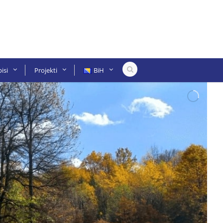
isi
Projekti
BiH