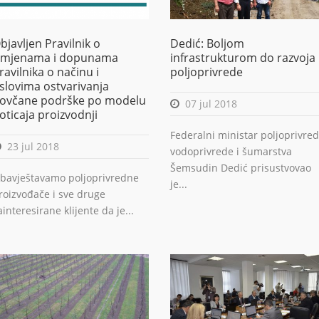
bjavljen Pravilnik o
Dedić: Boljom
zmjenama i dopunama
infrastrukturom do razvoja
ravilnika o načinu i
poljoprivrede
slovima ostvarivanja
ovčane podrške po modelu
07 jul 2018
oticaja proizvodnji
Federalni ministar poljoprivred
23 jul 2018
vodoprivrede i šumarstva
Šemsudin Dedić prisustvovao
bavještavamo poljoprivredne
je...
roizvođače i sve druge
ainteresirane klijente da je...