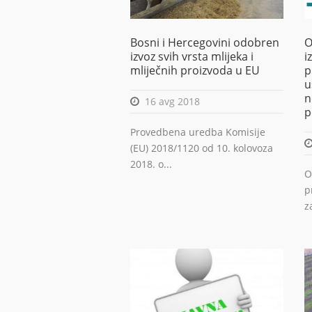
Bosni i Hercegovini odobren
O
izvoz svih vrsta mlijeka i
i
mliječnih proizvoda u EU
p
u
n
16 avg 2018
p
Provedbena uredba Komisije
(EU) 2018/1120 оd 10. kolovoza
2018. o...
O
p
z