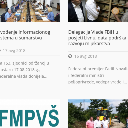
vođenje Informacionog
Delegacija Vlade FBiH u
istema u šumarstvu
posjeti Livnu, data podrška
razvoju mljekarstva
17 avg 2018
16 avg 2018
a 153. sjednici održanoj u
Federalni premijer Fadil Novali
ostaru 17.08.2018.g.,
i federalni ministri
ederalna vlada donijela...
poljoprivrede, vodoprivrede i...